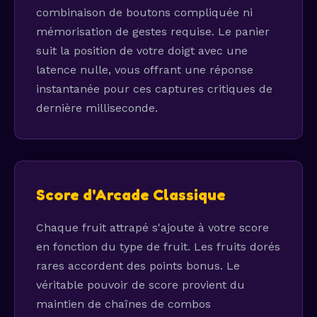
combinaison de boutons compliquée ni
mémorisation de gestes requise. Le panier
suit la position de votre doigt avec une
latence nulle, vous offrant une réponse
instantanée pour ces captures critiques de
dernière milliseconde.
Score d'Arcade Classique
Chaque fruit attrapé s'ajoute à votre score
en fonction du type de fruit. Les fruits dorés
rares accordent des points bonus. Le
véritable pouvoir de score provient du
maintien de chaînes de combos