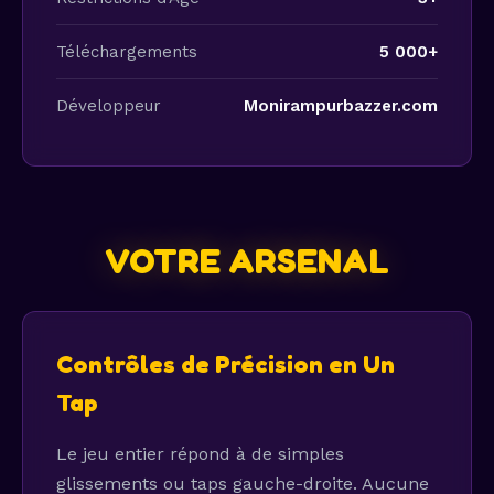
Téléchargements
5 000+
Développeur
Monirampurbazzer.com
VOTRE ARSENAL
Contrôles de Précision en Un
Tap
Le jeu entier répond à de simples
glissements ou taps gauche-droite. Aucune