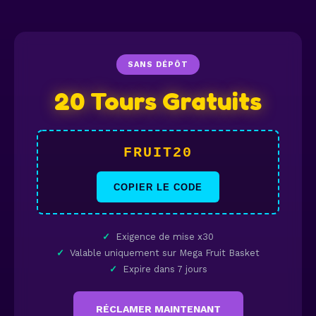
SANS DÉPÔT
20 Tours Gratuits
FRUIT20
COPIER LE CODE
Exigence de mise x30
Valable uniquement sur Mega Fruit Basket
Expire dans 7 jours
RÉCLAMER MAINTENANT