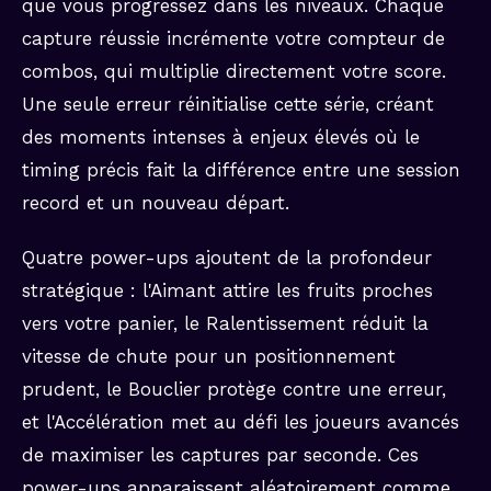
que vous progressez dans les niveaux. Chaque
capture réussie incrémente votre compteur de
combos, qui multiplie directement votre score.
Une seule erreur réinitialise cette série, créant
des moments intenses à enjeux élevés où le
timing précis fait la différence entre une session
record et un nouveau départ.
Quatre power-ups ajoutent de la profondeur
stratégique : l'Aimant attire les fruits proches
vers votre panier, le Ralentissement réduit la
vitesse de chute pour un positionnement
prudent, le Bouclier protège contre une erreur,
et l'Accélération met au défi les joueurs avancés
de maximiser les captures par seconde. Ces
power-ups apparaissent aléatoirement comme