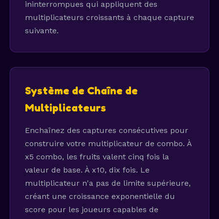
ininterrompues qui appliquent des
multiplicateurs croissants à chaque capture
suivante.
Système de Chaîne de
Multiplicateurs
Enchaînez des captures consécutives pour
construire votre multiplicateur de combo. À
x5 combo, les fruits valent cinq fois la
valeur de base. À x10, dix fois. Le
multiplicateur n'a pas de limite supérieure,
créant une croissance exponentielle du
score pour les joueurs capables de