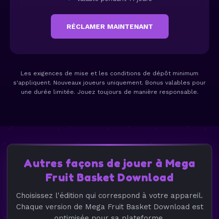
RÉCLAMER MAINTENANT
Les exigences de mise et les conditions de dépôt minimum
s'appliquent. Nouveaux joueurs uniquement. Bonus valables pour
une durée limitée. Jouez toujours de manière responsable.
Autres façons de jouer à Mega
Fruit Basket Download
Choisissez l'édition qui correspond à votre appareil.
Chaque version de Mega Fruit Basket Download est
optimisée pour sa plateforme.