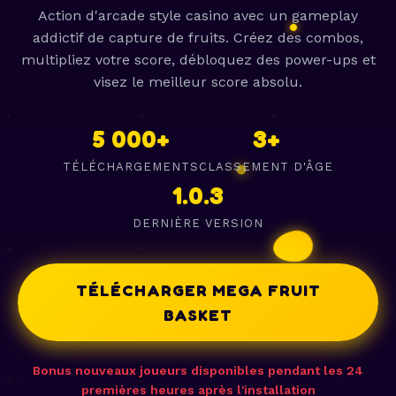
Action d'arcade style casino avec un gameplay
addictif de capture de fruits. Créez des combos,
multipliez votre score, débloquez des power-ups et
visez le meilleur score absolu.
5 000+
3+
TÉLÉCHARGEMENTS
CLASSEMENT D'ÂGE
1.0.3
DERNIÈRE VERSION
TÉLÉCHARGER MEGA FRUIT
BASKET
Bonus nouveaux joueurs disponibles pendant les 24
premières heures après l'installation