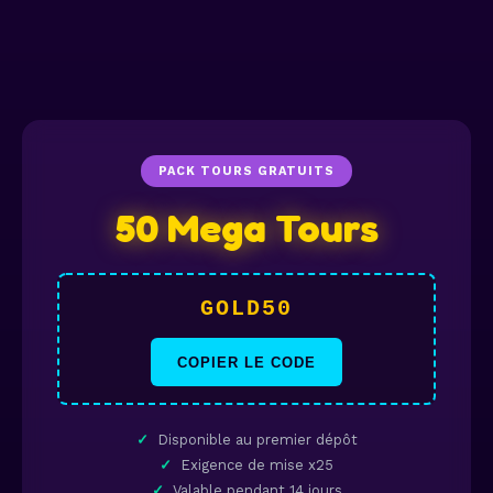
PACK TOURS GRATUITS
50 Mega Tours
GOLD50
COPIER LE CODE
Disponible au premier dépôt
Exigence de mise x25
Valable pendant 14 jours