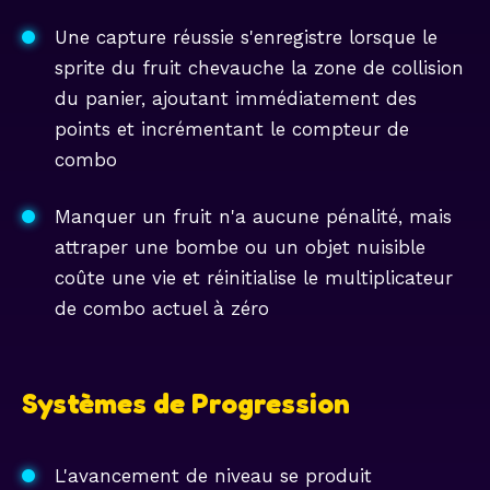
Une capture réussie s'enregistre lorsque le
sprite du fruit chevauche la zone de collision
du panier, ajoutant immédiatement des
points et incrémentant le compteur de
combo
Manquer un fruit n'a aucune pénalité, mais
attraper une bombe ou un objet nuisible
coûte une vie et réinitialise le multiplicateur
de combo actuel à zéro
Systèmes de Progression
L'avancement de niveau se produit