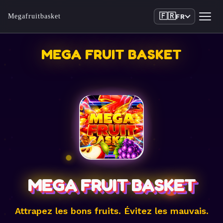
🇫🇷
Megafruitbasket
FR
MEGA FRUIT BASKET
MEGA FRUIT BASKET
Attrapez les bons fruits. Évitez les mauvais.