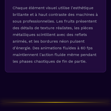
Chaque élément visuel utilise l'esthétique
brillante et à haut contraste des machines à
sous professionnelles. Les fruits présentent
des détails de texture réalistes, les pièces
métalliques scintillent avec des reflets
animés, et les bordures néon pulsent
d'énergie. Des animations fluides à 60 fps
maintiennent l'action fluide même pendant
les phases chaotiques de fin de partie.