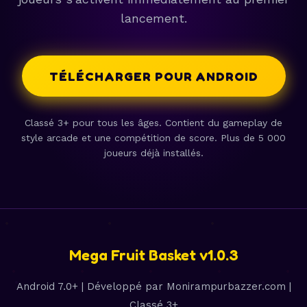
lancement.
TÉLÉCHARGER POUR ANDROID
Classé 3+ pour tous les âges. Contient du gameplay de
style arcade et une compétition de score. Plus de 5 000
joueurs déjà installés.
Mega Fruit Basket v1.0.3
Android 7.0+ | Développé par Monirampurbazzer.com |
Classé 3+