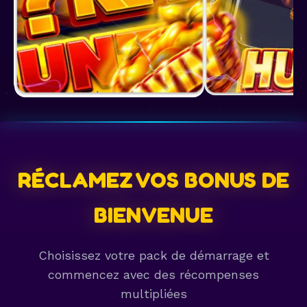
RÉCLAMEZ VOS BONUS DE
BIENVENUE
Choisissez votre pack de démarrage et
commencez avec des récompenses
multipliées