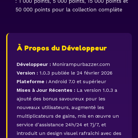
: 1 000 points, 5 000 points, 15 000 points et
50 000 points pour la collection complète
À Propos du Développeur
Développeur :
Monirampurbazzer.com
Version :
1.0.3 publiée le 24 février 2026
Plateforme :
Android 7.0 et supérieur
Mises à Jour Récentes :
La version 1.0.3 a
ajouté des bonus savoureux pour les
nouveaux utilisateurs, augmenté les
multiplicateurs de gains, mis en œuvre un
service d'assistance 24h/24 et 7j/7, et
introduit un design visuel rafraîchi avec des