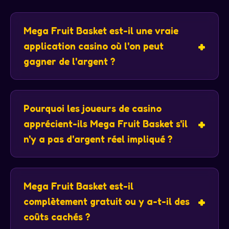
Mega Fruit Basket est-il une vraie
application casino où l'on peut
gagner de l'argent ?
Pourquoi les joueurs de casino
apprécient-ils Mega Fruit Basket s'il
n'y a pas d'argent réel impliqué ?
Mega Fruit Basket est-il
complètement gratuit ou y a-t-il des
coûts cachés ?