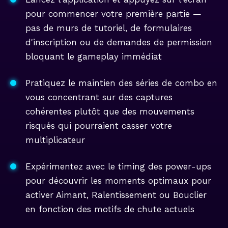
pour commencer votre première partie —
pas de murs de tutoriel, de formulaires
d'inscription ou de demandes de permission
bloquant le gameplay immédiat
Pratiquez le maintien des séries de combo en
vous concentrant sur des captures
cohérentes plutôt que des mouvements
risqués qui pourraient casser votre
multiplicateur
Expérimentez avec le timing des power-ups
pour découvrir les moments optimaux pour
activer Aimant, Ralentissement ou Bouclier
en fonction des motifs de chute actuels