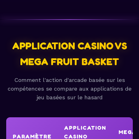
APPLICATION CASINO VS
MEGA FRUIT BASKET
Comment l'action d'arcade basée sur les
compétences se compare aux applications de
jeu basées sur le hasard
APPLICATION
MEGA 
PARAMÈTRE
CASINO