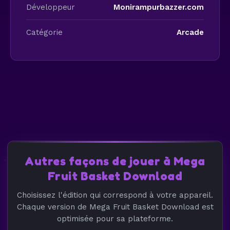
Développeur
Monirampurbazzer.com
Catégorie
Arcade
Autres façons de jouer à Mega
Fruit Basket Download
Choisissez l'édition qui correspond à votre appareil.
Chaque version de Mega Fruit Basket Download est
optimisée pour sa plateforme.