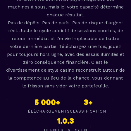
machines à sous, mais ici votre capacité détermine
chaque résultat.
Pas de dépôts. Pas de paris. Pas de risque d'argent
réel. Juste le cycle addictif de sessions courtes, de
retour immédiat et l'envie implacable de battre
votre dernière partie. Téléchargez une fois, jouez
pour toujours hors ligne, avec des essais illimités et
zéro conséquence financière. C'est le
divertissement de style casino reconstruit autour de
la compétence au lieu de la chance, vous donnant
le frisson sans vider votre portefeuille.
5 000+
3+
TÉLÉCHARGEMENTS
CLASSIFICATION
1.0.3
DERNIÈRE VERSION