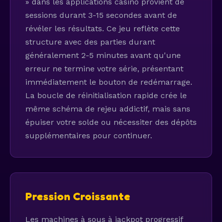
» dans les applications casino provient de
sessions durant 3-15 secondes avant de
révéler les résultats. Ce jeu reflète cette
structure avec des parties durant
généralement 2-5 minutes avant qu'une
erreur ne termine votre série, présentant
immédiatement le bouton de redémarrage.
La boucle de réinitialisation rapide crée le
même schéma de rejeu addictif, mais sans
épuiser votre solde ou nécessiter des dépôts
supplémentaires pour continuer.
Pression Croissante
Les machines à sous à jackpot progressif