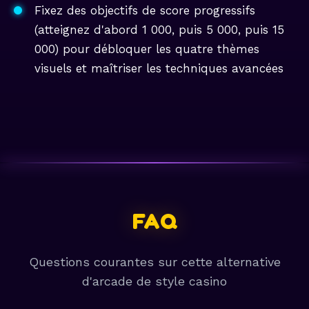
Fixez des objectifs de score progressifs
(atteignez d'abord 1 000, puis 5 000, puis 15
000) pour débloquer les quatre thèmes
visuels et maîtriser les techniques avancées
FAQ
Questions courantes sur cette alternative
d'arcade de style casino