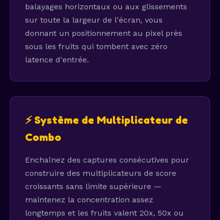
balayages horizontaux ou aux glissements
sur toute la largeur de l'écran, vous
donnant un positionnement au pixel près
sous les fruits qui tombent avec zéro
latence d'entrée.
⚡ Système de Multiplicateur de
Combo
Enchaînez des captures consécutives pour
construire des multiplicateurs de score
croissants sans limite supérieure —
maintenez la concentration assez
longtemps et les fruits valent 20x, 50x ou