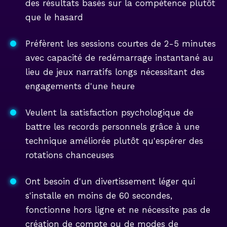
des résultats basés sur la compétence plutôt
que le hasard
Préfèrent les sessions courtes de 2-5 minutes
avec capacité de redémarrage instantané au
lieu de jeux narratifs longs nécessitant des
engagements d'une heure
Veulent la satisfaction psychologique de
battre les records personnels grâce à une
technique améliorée plutôt qu'espérer des
rotations chanceuses
Ont besoin d'un divertissement léger qui
s'installe en moins de 60 secondes,
fonctionne hors ligne et ne nécessite pas de
création de compte ou de modes de