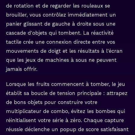
de rotation et de regarder les rouleaux se
brouiller, vous contrôlez immédiatement un
panier glissant de gauche à droite sous une
cascade d'objets qui tombent. La réactivité
tactile crée une connexion directe entre vos
mouvements de doigt et les résultats à l'écran
que les jeux de machines à sous ne peuvent
jamais offrir.
Lorsque les fruits commencent à tomber, le jeu
établit sa boucle de tension principale : attrapez
de bons objets pour construire votre
multiplicateur de combo, évitez les bombes qui
réinitialisent votre série à zéro. Chaque capture
réussie déclenche un popup de score satisfaisant