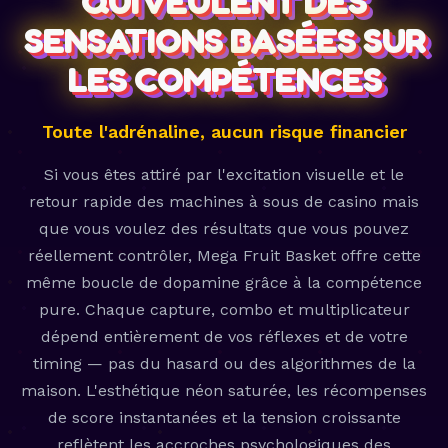
QUI VEULENT DES
SENSATIONS BASÉES SUR
LES COMPÉTENCES
Toute l'adrénaline, aucun risque financier
Si vous êtes attiré par l'excitation visuelle et le
retour rapide des machines à sous de casino mais
que vous voulez des résultats que vous pouvez
réellement contrôler, Mega Fruit Basket offre cette
même boucle de dopamine grâce à la compétence
pure. Chaque capture, combo et multiplicateur
dépend entièrement de vos réflexes et de votre
timing — pas du hasard ou des algorithmes de la
maison. L'esthétique néon saturée, les récompenses
de score instantanées et la tension croissante
reflètent les accroches psychologiques des