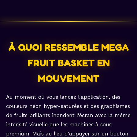
À QUOI RESSEMBLE MEGA
FRUIT BASKET EN
MOUVEMENT
Au moment où vous lancez l'application, des
couleurs néon hyper-saturées et des graphismes
de fruits brillants inondent l'écran avec la même
intensité visuelle que les machines à sous
premium. Mais au lieu d'appuyer sur un bouton