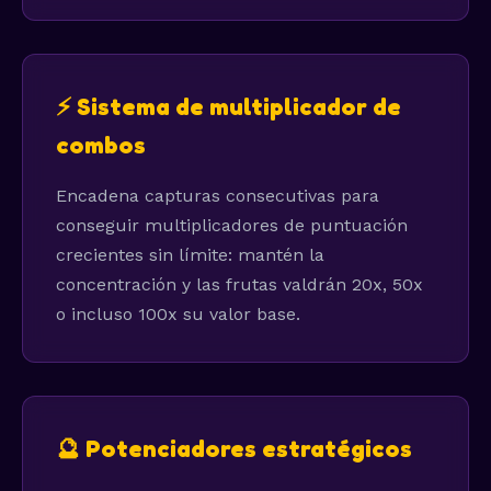
⚡ Sistema de multiplicador de
combos
Encadena capturas consecutivas para
conseguir multiplicadores de puntuación
crecientes sin límite: mantén la
concentración y las frutas valdrán 20x, 50x
o incluso 100x su valor base.
🔮 Potenciadores estratégicos