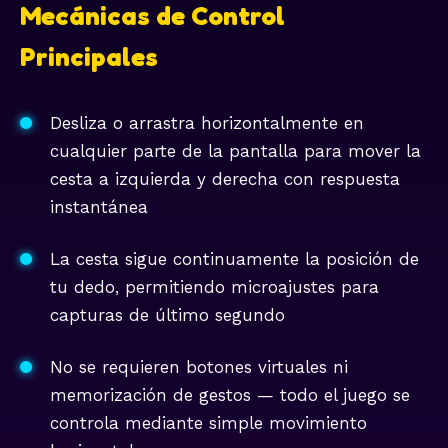
Mecánicas de Control
Principales
Desliza o arrastra horizontalmente en
cualquier parte de la pantalla para mover la
cesta a izquierda y derecha con respuesta
instantánea
La cesta sigue continuamente la posición de
tu dedo, permitiendo microajustes para
capturas de último segundo
No se requieren botones virtuales ni
memorización de gestos — todo el juego se
controla mediante simple movimiento