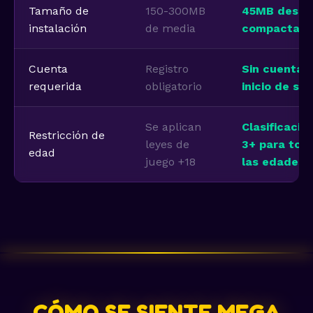
Tamaño de
150-300MB
45MB desca
instalación
de media
compacta
Cuenta
Registro
Sin cuenta, 
requerida
obligatorio
inicio de ses
Se aplican
Clasificació
Restricción de
leyes de
3+ para tod
edad
juego +18
las edades
CÓMO SE SIENTE MEGA