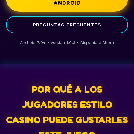
ANDROID
PREGUNTAS FRECUENTES
Android 7.0+ • Versión 1.0.3 • Disponible Ahora
POR QUÉ A LOS
JUGADORES ESTILO
CASINO PUEDE GUSTARLES