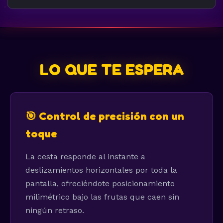
LO QUE TE ESPERA
🎯 Control de precisión con un
toque
La cesta responde al instante a
deslizamientos horizontales por toda la
pantalla, ofreciéndote posicionamiento
milimétrico bajo las frutas que caen sin
ningún retraso.