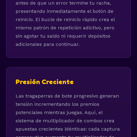
antes de que un error termine tu racha,
presentando inmediatamente el botón de
reinicio. El bucle de reinicio rápido crea el
mismo patrón de repetición adictivo, pero
sin agotar tu saldo ni requerir depósitos
adicionales para continuar.
Presión Creciente
Las tragaperras de bote progresivo generan
tensión incrementando los premios
potenciales mientras juegas. Aquí, el
sistema de multiplicador de combos crea
apuestas crecientes idénticas: cada captura