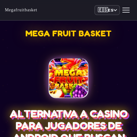
🇪🇸
Megafruitbasket
ES
MEGA FRUIT BASKET
ALTERNATIVA A CASINO
PARA JUGADORES DE