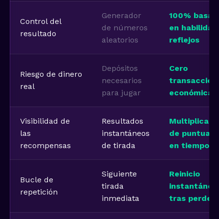
Generador
100% basad
Control del
de números
en habilidad
resultado
aleatorios
reflejos
Depósitos
Cero
Riesgo de dinero
necesarios
transaccion
real
para jugar
económicas
Visibilidad de
Resultados
Multiplicad
las
instantáneos
de puntuaci
recompensas
de tirada
en tiempo re
Siguiente
Reinicio
Bucle de
tirada
instantáneo
repetición
inmediata
tras perder