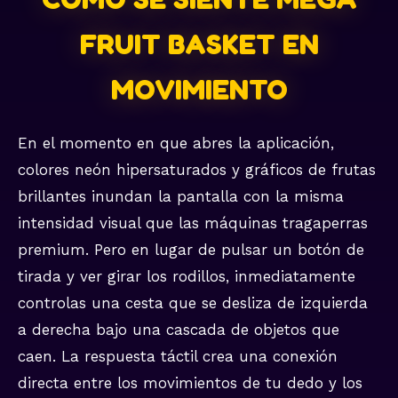
FRUIT BASKET EN
MOVIMIENTO
En el momento en que abres la aplicación,
colores neón hipersaturados y gráficos de frutas
brillantes inundan la pantalla con la misma
intensidad visual que las máquinas tragaperras
premium. Pero en lugar de pulsar un botón de
tirada y ver girar los rodillos, inmediatamente
controlas una cesta que se desliza de izquierda
a derecha bajo una cascada de objetos que
caen. La respuesta táctil crea una conexión
directa entre los movimientos de tu dedo y los