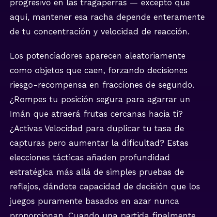
progresivo en las tragaperras — excepto que
aquí, mantener esa racha depende enteramente
de tu concentración y velocidad de reacción.
Los potenciadores aparecen aleatoriamente
como objetos que caen, forzando decisiones
riesgo-recompensa en fracciones de segundo.
¿Rompes tu posición segura para agarrar un
Imán que atraerá frutas cercanas hacia ti?
¿Activas Velocidad para duplicar tu tasa de
capturas pero aumentar la dificultad? Estas
elecciones tácticas añaden profundidad
estratégica más allá de simples pruebas de
reflejos, dándote capacidad de decisión que los
juegos puramente basados en azar nunca
proporcionan. Cuando una partida finalmente