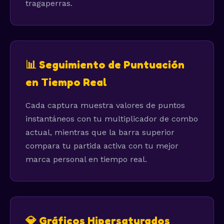
tragaperras.
📊 Seguimiento de Puntuación
en Tiempo Real
Cada captura muestra valores de puntos
instantáneos con tu multiplicador de combo
actual, mientras que la barra superior
compara tu partida activa con tu mejor
marca personal en tiempo real.
💎 Gráficos Hipersaturados