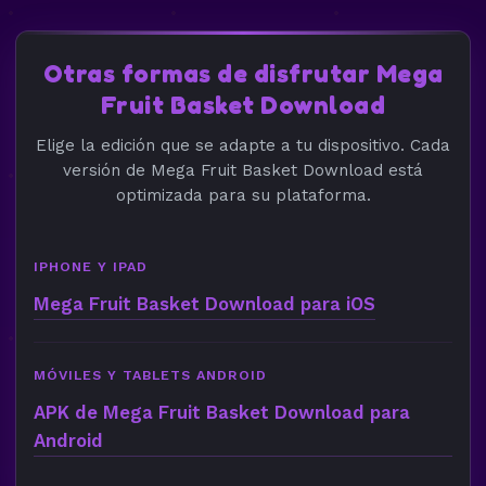
Otras formas de disfrutar Mega
Fruit Basket Download
Elige la edición que se adapte a tu dispositivo. Cada
versión de Mega Fruit Basket Download está
optimizada para su plataforma.
IPHONE Y IPAD
Mega Fruit Basket Download para iOS
MÓVILES Y TABLETS ANDROID
APK de Mega Fruit Basket Download para
Android