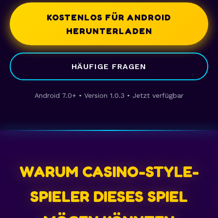
KOSTENLOS FÜR ANDROID
HERUNTERLADEN
HÄUFIGE FRAGEN
Android 7.0+ • Version 1.0.3 • Jetzt verfügbar
WARUM CASINO-STYLE-
SPIELER DIESES SPIEL