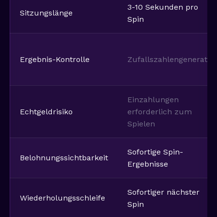
3-10 Sekunden pro
Sitzungslänge
Spin
Ergebnis-Kontrolle
Zufallszahlengenerator
Einzahlungen
Echtgeldrisiko
erforderlich zum
Spielen
Sofortige Spin-
Belohnungssichtbarkeit
Ergebnisse
Sofortiger nächster
Wiederholungsschleife
Spin