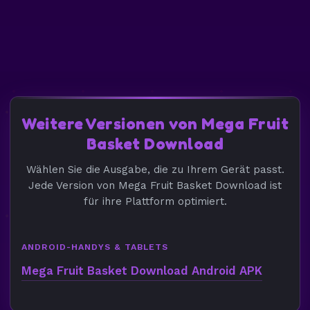
Weitere Versionen von Mega Fruit
Basket Download
Wählen Sie die Ausgabe, die zu Ihrem Gerät passt.
Jede Version von Mega Fruit Basket Download ist
für ihre Plattform optimiert.
ANDROID-HANDYS & TABLETS
Mega Fruit Basket Download Android APK