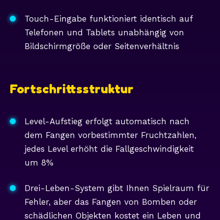
Touch-Eingabe funktioniert identisch auf
Telefonen und Tablets unabhängig von
Bildschirmgröße oder Seitenverhältnis
Fortschrittsstruktur
Level-Aufstieg erfolgt automatisch nach
dem Fangen vorbestimmter Fruchtzahlen,
jedes Level erhöht die Fallgeschwindigkeit
um 8%
Drei-Leben-System gibt Ihnen Spielraum für
Fehler, aber das Fangen von Bomben oder
schädlichen Objekten kostet ein Leben und