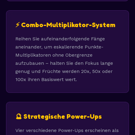
⚡ Combo-Multiplikator-System
Reihen Sie aufeinanderfolgende Fänge
aneinander, um eskalierende Punkte-
Multiplikatoren ohne Obergrenze
aufzubauen – halten Sie den Fokus lange
genug und Früchte werden 20x, 50x oder
100x ihren Basiswert wert.
🔮 Strategische Power-Ups
Vier verschiedene Power-Ups erscheinen als