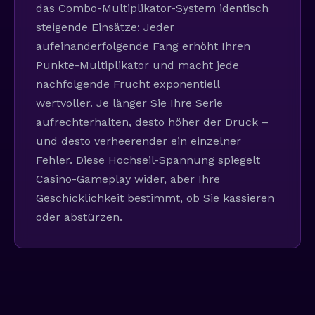
das Combo-Multiplikator-System identisch
steigende Einsätze: Jeder
aufeinanderfolgende Fang erhöht Ihren
Punkte-Multiplikator und macht jede
nachfolgende Frucht exponentiell
wertvoller. Je länger Sie Ihre Serie
aufrechterhalten, desto höher der Druck –
und desto verheerender ein einzelner
Fehler. Diese Hochseil-Spannung spiegelt
Casino-Gameplay wider, aber Ihre
Geschicklichkeit bestimmt, ob Sie kassieren
oder abstürzen.