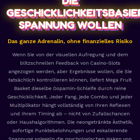
DIE
GESCHICKLICHKEITSBASIE
SPANNUNG WOLLEN
Das ganze Adrenalin, ohne finanzielles Risiko
Wenn Sie von der visuellen Aufregung und dem
blitzschnellen Feedback von Casino-Slots
angezogen werden, aber Ergebnisse wollen, die Sie
tatsächlich kontrollieren können, liefert Mega Fruit
Basket dieselbe Dopamin-Schleife durch reine
Geschicklichkeit. Jeder Fang, jede Combo und jeder
Multiplikator hängt vollständig von Ihren Reflexen
und Ihrem Timing ab – nicht von Zufallschancen
oder Haushalgorithmen. Die neongetränkte Ästhetik,
sofortige Punktebelohnungen und eskalierende
Spannung spiegeln die psychologischen Haken von