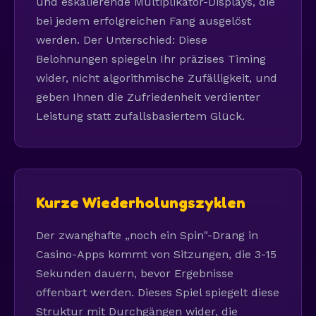
und eskalierende Multiplikator-Displays, die
bei jedem erfolgreichen Fang ausgelöst
werden. Der Unterschied: Diese
Belohnungen spiegeln Ihr präzises Timing
wider, nicht algorithmische Zufälligkeit, und
geben Ihnen die Zufriedenheit verdienter
Leistung statt zufallsbasiertem Glück.
Kurze Wiederholungszyklen
Der zwanghafte „noch ein Spin"-Drang in
Casino-Apps kommt von Sitzungen, die 3-15
Sekunden dauern, bevor Ergebnisse
offenbart werden. Dieses Spiel spiegelt diese
Struktur mit Durchgängen wider, die