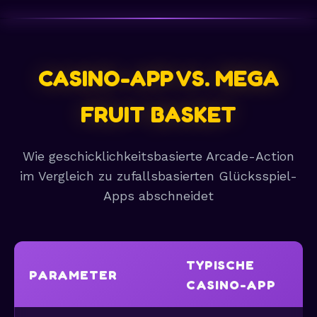
CASINO-APP VS. MEGA
FRUIT BASKET
Wie geschicklichkeitsbasierte Arcade-Action
im Vergleich zu zufallsbasierten Glücksspiel-
Apps abschneidet
TYPISCHE
PARAMETER
CASINO-APP