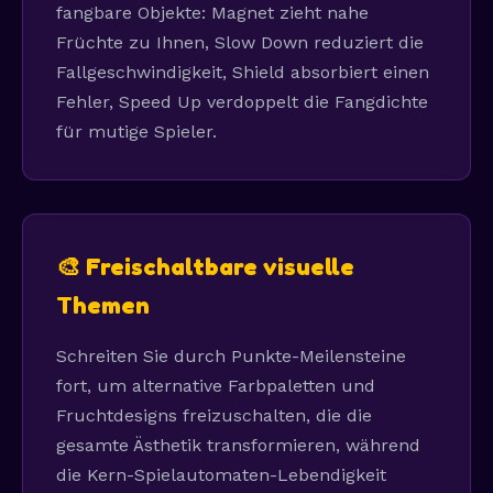
fangbare Objekte: Magnet zieht nahe
Früchte zu Ihnen, Slow Down reduziert die
Fallgeschwindigkeit, Shield absorbiert einen
Fehler, Speed Up verdoppelt die Fangdichte
für mutige Spieler.
🎨 Freischaltbare visuelle
Themen
Schreiten Sie durch Punkte-Meilensteine
fort, um alternative Farbpaletten und
Fruchtdesigns freizuschalten, die die
gesamte Ästhetik transformieren, während
die Kern-Spielautomaten-Lebendigkeit