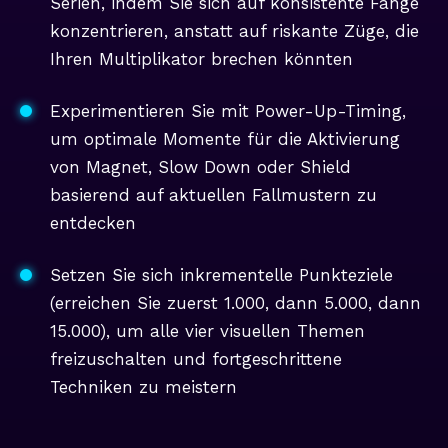
Serien, indem Sie sich auf konsistente Fänge
konzentrieren, anstatt auf riskante Züge, die
Ihren Multiplikator brechen könnten
Experimentieren Sie mit Power-Up-Timing,
um optimale Momente für die Aktivierung
von Magnet, Slow Down oder Shield
basierend auf aktuellen Fallmustern zu
entdecken
Setzen Sie sich inkrementelle Punkteziele
(erreichen Sie zuerst 1.000, dann 5.000, dann
15.000), um alle vier visuellen Themen
freizuschalten und fortgeschrittene
Techniken zu meistern