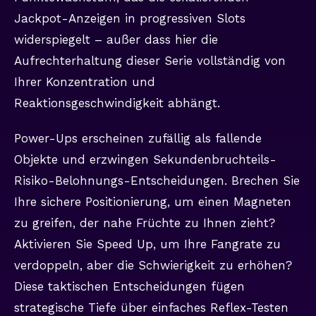
Jackpot-Anzeigen in progressiven Slots
widerspiegelt – außer dass hier die
Aufrechterhaltung dieser Serie vollständig von
Ihrer Konzentration und
Reaktionsgeschwindigkeit abhängt.
Power-Ups erscheinen zufällig als fallende
Objekte und erzwingen Sekundenbruchteils-
Risiko-Belohnungs-Entscheidungen. Brechen Sie
Ihre sichere Positionierung, um einen Magneten
zu greifen, der nahe Früchte zu Ihnen zieht?
Aktivieren Sie Speed Up, um Ihre Fangrate zu
verdoppeln, aber die Schwierigkeit zu erhöhen?
Diese taktischen Entscheidungen fügen
strategische Tiefe über einfaches Reflex-Testen