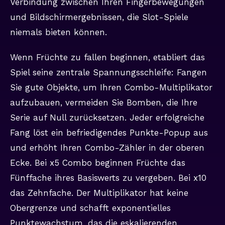
Verbindung zwischen Ihren Fingerbewegungen
und Bildschirmergebnissen, die Slot-Spiele
niemals bieten können.
Wenn Früchte zu fallen beginnen, etabliert das
Spiel seine zentrale Spannungsschleife: Fangen
Sie gute Objekte, um Ihren Combo-Multiplikator
aufzubauen, vermeiden Sie Bomben, die Ihre
Serie auf Null zurücksetzen. Jeder erfolgreiche
Fang löst ein befriedigendes Punkte-Popup aus
und erhöht Ihren Combo-Zähler in der oberen
Ecke. Bei x5 Combo beginnen Früchte das
Fünffache ihres Basiswerts zu vergeben. Bei x10
das Zehnfache. Der Multiplikator hat keine
Obergrenze und schafft exponentielles
Punktewachstum, das die eskalierenden