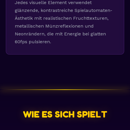
Jedes visuelle Element verwendet
glänzende, kontrastreiche Spielautomaten-
Ästhetik mit realistischen Fruchttexturen,
metallischen Münzreflexionen und
Neonrändern, die mit Energie bei glatten
60fps pulsieren.
WIE ES SICH SPIELT