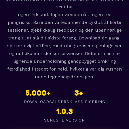
resultat.
Ingen indskud. Ingen væddemål. Ingen reel
pengrisiko. Bare den vanedannende cyklus af korte
sessioner, øjeblikkelig feedback og den ubønhørlige
trang til at slå dit sidste forsøg. Download én gang,
spil for evigt offline, med ubegrænsede gentagelser
og nul økonomiske konsekvenser. Dette er casino-
lignende underholdning genopbygget omkring
færdighed i stedet for held, hvilket giver dig rushen
uden tegnebogsdrænagen.
5.000+
3+
DOWNLOADS
ALDERSKLASSIFICERING
1.0.3
SENESTE VERSION