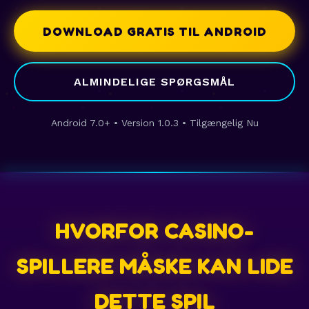
DOWNLOAD GRATIS TIL ANDROID
ALMINDELIGE SPØRGSMÅL
Android 7.0+ • Version 1.0.3 • Tilgængelig Nu
HVORFOR CASINO-
SPILLERE MÅSKE KAN LIDE
DETTE SPIL