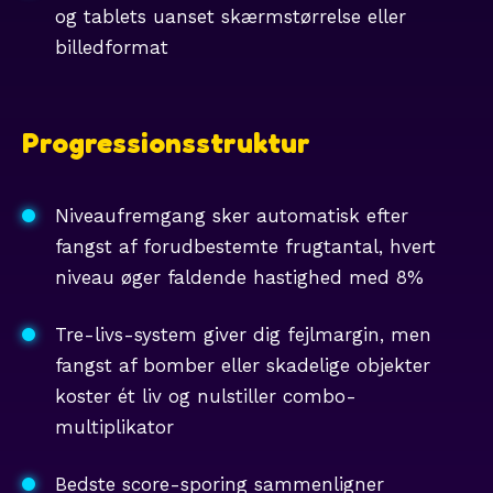
og tablets uanset skærmstørrelse eller
billedformat
Progressionsstruktur
Niveaufremgang sker automatisk efter
fangst af forudbestemte frugtantal, hvert
niveau øger faldende hastighed med 8%
Tre-livs-system giver dig fejlmargin, men
fangst af bomber eller skadelige objekter
koster ét liv og nulstiller combo-
multiplikator
Bedste score-sporing sammenligner