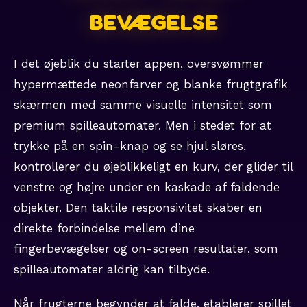
BEVÆGELSE
I det øjeblik du starter appen, oversvømmer
hypermættede neonfarver og blanke frugtgrafik
skærmen med samme visuelle intensitet som
premium spilleautomater. Men i stedet for at
trykke på en spin-knap og se hjul sløres,
kontrollerer du øjeblikkeligt en kurv, der glider til
venstre og højre under en kaskade af faldende
objekter. Den taktile responsivitet skaber en
direkte forbindelse mellem dine
fingerbevægelser og on-screen resultater, som
spilleautomater aldrig kan tilbyde.
Når frugterne begynder at falde, etablerer spillet