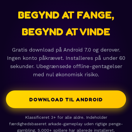
BEGYND AT FANGE,
BEGYND AT VINDE
Gratis download på Android 7.0 og derover.
Ingen konto påkrævet. Installeres på under 60
sekunder. Ubegrænsede offline-gentagelser
med nul økonomisk risiko.
DOWNLOAD TIL ANDROID
Klassificeret 3+ for alle aldre. Indeholder
færdighedsbaseret arkade-gameplay uden rigtige penge-
gambling. 5.000+ spillere har allerede installeret.